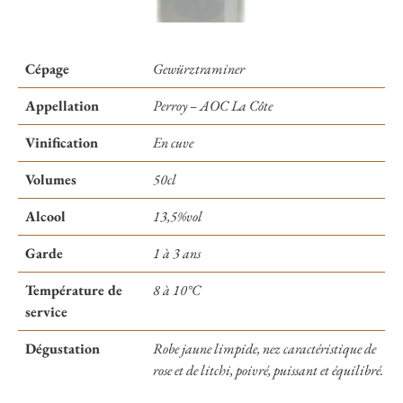
Cépage
Gewürztraminer
Appellation
Perroy – AOC La Côte
Vinification
En cuve
Volumes
50cl
Alcool
13,5%vol
Garde
1 à 3 ans
Température de
8 à 10°C
service
Dégustation
Robe jaune limpide, nez caractéristique de
rose et de litchi, poivré, puissant et équilibré.