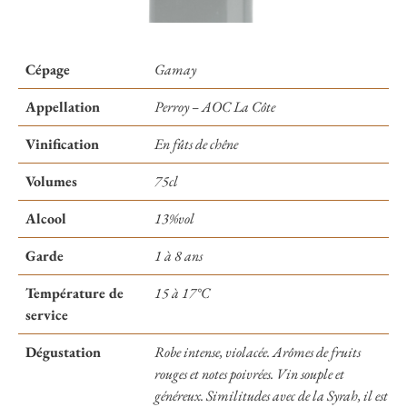
Cépage
Gamay
Appellation
Perroy – AOC La Côte
Vinification
En fûts de chêne
Volumes
75cl
Alcool
13%vol
Garde
1 à 8 ans
Température de
15 à 17°C
service
Dégustation
Robe intense, violacée. Arômes de fruits
rouges et notes poivrées. Vin souple et
généreux. Similitudes avec de la Syrah, il est