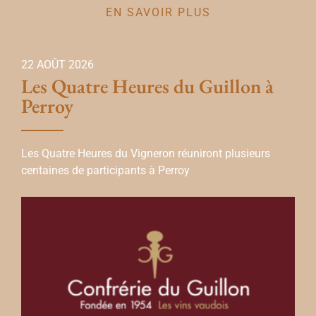
EN SAVOIR PLUS
22 AOÛT 2026
Les Quatre Heures du Guillon à
Perroy
Les Quatre Heures du Vigneron réuniront plusieurs
centaines de participants à Perroy