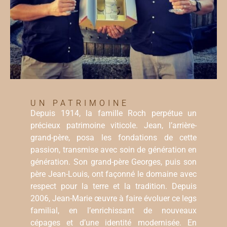
UN PATRIMOINE
Depuis 1914, la famille Roch perpétue un
précieux patrimoine viticole. Jean, l’arrière-
grand-père, posa les fondations de cette
passion, transmise avec soin de génération en
génération. Son grand-père Georges, puis son
père Jean-Louis, ont façonné le domaine avec
respect pour la terre et la tradition. Depuis
2006, Jean-Marie œuvre à faire évoluer ce legs
familial, en l’enrichissant de nouveaux
cépages et d’une identité modernisée. En